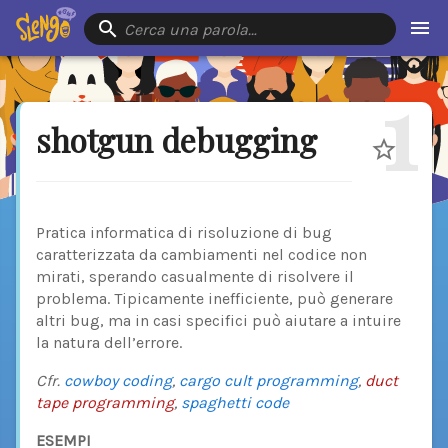
Cerca una parola…
1
shotgun debugging
Pratica informatica di risoluzione di bug
caratterizzata da cambiamenti nel codice non
mirati, sperando casualmente di risolvere il
problema. Tipicamente inefficiente, può generare
altri bug, ma in casi specifici può aiutare a intuire
la natura dell’errore.
Cfr.
cowboy coding
,
cargo cult programming
,
duct
tape programming
,
spaghetti code
ESEMPI